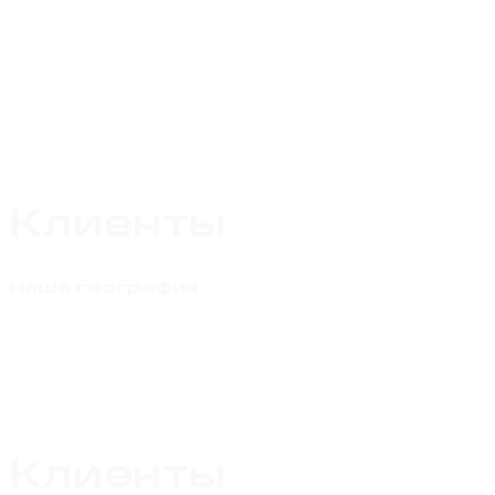
Клиенты
Наша география
Готовы помочь, независимо от того,
где вы находитесь
Наши специалисты
работают с проектами по всему миру
Клиенты