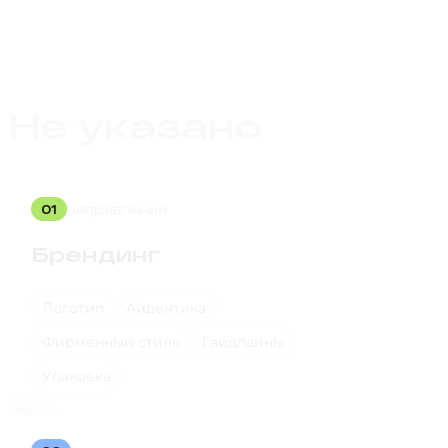
Не указано
01
направление
Брендинг
Логотип
Айдентика
Фирменный стиль
Гайдлайны
Упаковка