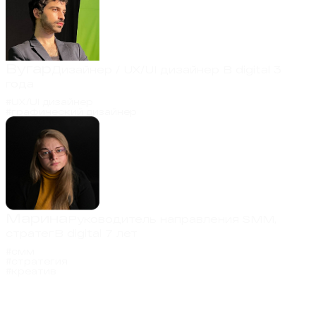
Вугар
Дизайнер / UX/UI дизайнер
В digital 3
года
#UX/UI дизайнер
#графический дизайнер
Марина
Руководитель направления SMM,
стратег
В digital 7 лет
#смм
#стратегия
#креатив