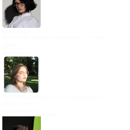
Варвара
Дизайнер / Иллюстратор
В digital 4 года
#дизайн
#баннеры
#google_ads
Полина
Дизайнер / UX/UI дизайнер
В
digital 3 года
#UX/UI дизайнер
#графический дизайнер