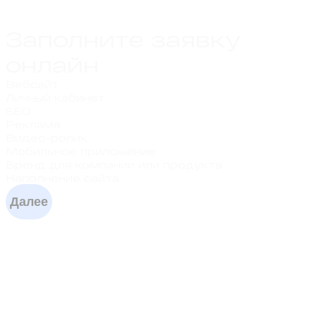
Заполните заявку
онлайн
Вебсайт
Личный кабинет
SEO
Реклама
Видео-ролик
Мобильное приложение
Бренд для компании или продукта
Наполнение сайта
Далее