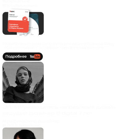
#маркетинг
#продвижение
Разработаю стратегию успеха для вашего бизнеса. Веду
“ADs’кий подкаст” о главных трендах в маркетинге
Элли
Руководитель направления дизайн ,
ведущий дизайнер
В digital 7 лет
#графический дизайнер
#UX/UI дизайнер