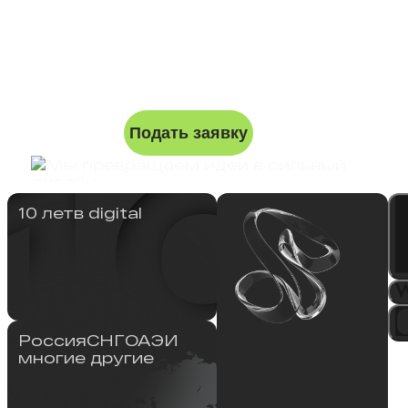
Подать заявку
10 лет
в digital
Россия
СНГ
ОАЭ
И
многие другие