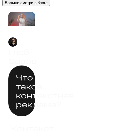
Больше смотри в блоге
Глеб
Савов
Что
такое
контекстная
реклама?
“Контекст