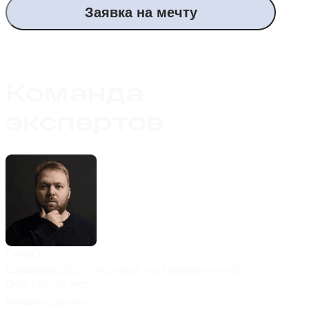
Заявка на мечту
Команда
экспертов
Глеб
Савов
CEO / Эксперт по маркетингу
В
DIGITAL 10 лет
#яндекс_директ